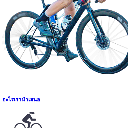
อะไร
เรานำเสนอ